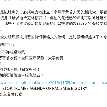
足以胜利的，必须急力地建立一个属于劳苦人民的新政党。尽管
总统并且错误地给克林顿背书，但他的竞选已经证明可以通过建
力。那些为了抗议政治建制派而给川普投票的数百万人将会转支
持。
会全力组织抵抗川普的仇恨和偏执的政纲。是时候组织起来了！
致的声明：
！不许驱逐移民！
万富翁收税！全民医疗保险！大学免费！
！
歧视 – 保卫妇女权利！
的石油管道 – 绿色就业！
www.socialistalternative.org/2016/11/09/build-resistance-t
T: STOP TRUMPS AGENDA OF RACISM & BIGOTRY
会主义替代党