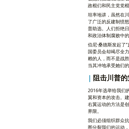
政棍们和民主党党
坦率地讲，虽然在
了广泛的反建制愤
普助选。人们拒绝
和政治体制腐败中
伯尼·桑德斯发起了
国委员会却竭尽全
赖的人，而不是战胜
当其冲地承受她们
阻击川普的
2016年选举给我
翼和资本的攻击。
右翼运动的方法是
界限。
我们必须组织群众
图分裂我们的运动，