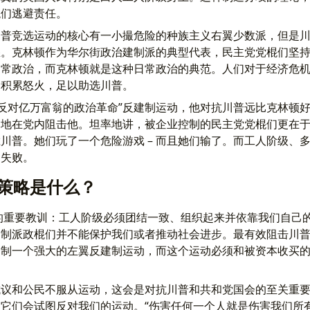
棍们逃避责任。
川普竞选运动的核心有一小撮危险的种族主义右翼少数派，但是
怒。克林顿作为华尔街政治建制派的典型代表，民主党党棍们坚
日常政治，而克林顿就是这种日常政治的典范。人们对于经济危
的积累怒火，足以助选川普。
“反对亿万富翁的政治革命”反建制运动，他对抗川普远比克林顿
力地在党内阻击他。坦率地讲，被企业控制的民主党党棍们更在
川普。她们玩了一个危险游戏 – 而且她们输了。而工人阶级、
的失败。
策略是什么？
们的重要教训：工人阶级必须团结一致、组织起来并依靠我们自己
建制派政棍们并不能保护我们或者推动社会进步。最有效阻击川
创制一个强大的左翼反建制运动，而这个运动必须和被资本收买
抗议和公民不服从运动，这会是对抗川普和共和党国会的至关重
它们会试图反对我们的运动。“伤害任何一个人就是伤害我们所