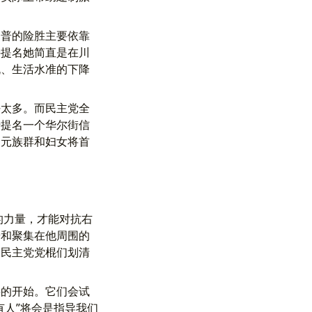
川普的险胜主要依靠
持提名她简直是在川
机、生活水准的下降
好太多。而民主党全
于提名一个华尔街信
多元族群和妇女将首
的力量，才能对抗右
普和聚集在他周围的
的民主党党棍们划清
要的开始。它们会试
有人”将会是指导我们