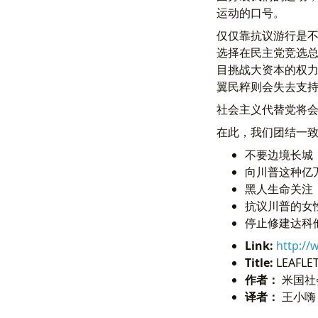
运动的口号。
仅仅靠抗议游行是不
选择在民主党竞选
目挑战大资本的权
翼民粹则会失去支
社会主义代替党将
在此，我们团结一
不要边境长城
向川普这种亿
黑人生命关注
抗议川普的女性
停止修建达科他
Link:
http://
Title:
LEAFLE
作者：
米国社
译者：
王小嗨