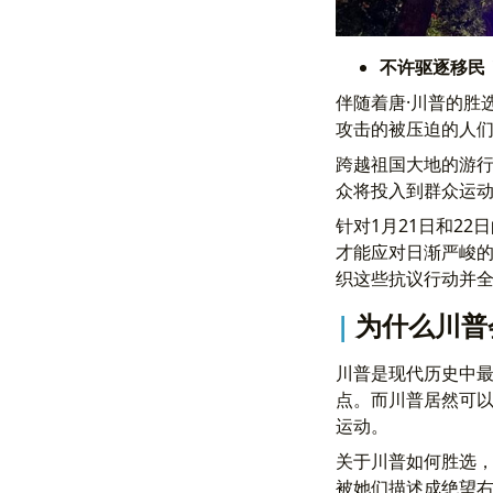
不许驱逐移民
伴随着唐·川普的胜
攻击的被压迫的人
跨越祖国大地的游
众将投入到群众运
针对1月21日和2
才能应对日渐严峻
织这些抗议行动并
为什么川普
川普是现代历史中最
点。而川普居然可
运动。
关于川普如何胜选
被她们描述成绝望