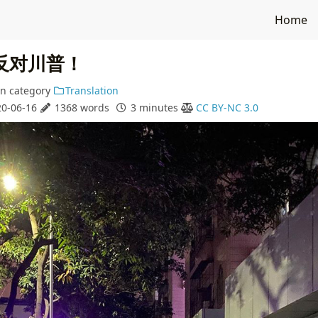
Home
反对川普！
in
category
Translation
0-06-16
1368 words
3 minutes
CC BY-NC 3.0