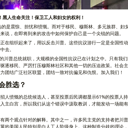
！黑人生命关注！保卫工人和妇女的权利！
选的是震惊、担忧和愤慨。而对于移民、穆斯林、多元族群、妇
们来说，在即将到来的攻击中如何保护自己是一个尖锐的问题。
行正在组织起来了，用以反击川普。这些抗议游行一定是全国性
动中去。
2日的川普总统就职，大规模的全国性抗议已在计划之中。只有我
的驱逐移民、严厉打压穆斯林社区和其他一切的压迫政策。社会
全力团结广泛社区联盟，团结一致对抗偏见和仇恨。加入我们！
会胜选？
招人愤慨的总统候选人，甚至投票后民调都显示61%的投票人
以入主白宫，所以我们从这个错误中汲取教训，才能发动一场能
，有两个观点针对的解释。其中之一，许多民主党的支持者把川
右翼的美国人民特别是白人工人阶级身上。这种制造分歧的理论