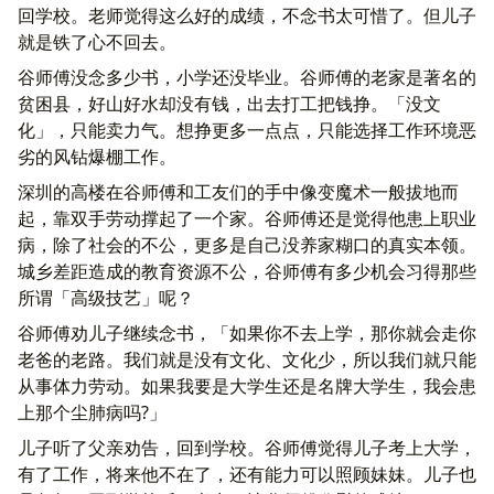
回学校。老师觉得这么好的成绩，不念书太可惜了。但儿子
就是铁了心不回去。
谷师傅没念多少书，小学还没毕业。谷师傅的老家是著名的
贫困县，好山好水却没有钱，出去打工把钱挣。「没文
化」，只能卖力气。想挣更多一点点，只能选择工作环境恶
劣的风钻爆棚工作。
深圳的高楼在谷师傅和工友们的手中像变魔术一般拔地而
起，靠双手劳动撑起了一个家。谷师傅还是觉得他患上职业
病，除了社会的不公，更多是自己没养家糊口的真实本领。
城乡差距造成的教育资源不公，谷师傅有多少机会习得那些
所谓「高级技艺」呢？
谷师傅劝儿子继续念书，「如果你不去上学，那你就会走你
老爸的老路。我们就是没有文化、文化少，所以我们就只能
从事体力劳动。如果我要是大学生还是名牌大学生，我会患
上那个尘肺病吗?」
儿子听了父亲劝告，回到学校。谷师傅觉得儿子考上大学，
有了工作，将来他不在了，还有能力可以照顾妹妹。儿子也