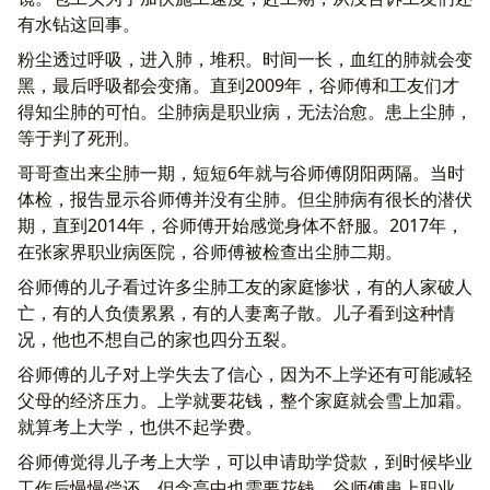
有水钻这回事。
粉尘透过呼吸，进入肺，堆积。时间一长，血红的肺就会变
黑，最后呼吸都会变痛。直到2009年，谷师傅和工友们才
得知尘肺的可怕。尘肺病是职业病，无法治愈。患上尘肺，
等于判了死刑。
哥哥查出来尘肺一期，短短6年就与谷师傅阴阳两隔。当时
体检，报告显示谷师傅并没有尘肺。但尘肺病有很长的潜伏
期，直到2014年，谷师傅开始感觉身体不舒服。2017年，
在张家界职业病医院，谷师傅被检查出尘肺二期。
谷师傅的儿子看过许多尘肺工友的家庭惨状，有的人家破人
亡，有的人负债累累，有的人妻离子散。儿子看到这种情
况，他也不想自己的家也四分五裂。
谷师傅的儿子对上学失去了信心，因为不上学还有可能减轻
父母的经济压力。上学就要花钱，整个家庭就会雪上加霜。
就算考上大学，也供不起学费。
谷师傅觉得儿子考上大学，可以申请助学贷款，到时候毕业
工作后慢慢偿还。但念高中也需要花钱，谷师傅患上职业