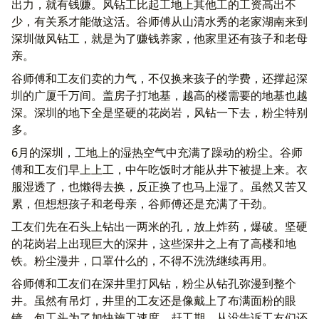
出力，就有钱赚。风钻工比起工地上其他工的工资高出不
少，有关系才能做这活。谷师傅从山清水秀的老家湖南来到
深圳做风钻工，就是为了赚钱养家，他家里还有孩子和老母
亲。
谷师傅和工友们卖的力气，不仅换来孩子的学费，还撑起深
圳的广厦千万间。盖房子打地基，越高的楼需要的地基也越
深。深圳的地下全是坚硬的花岗岩，风钻一下去，粉尘特别
多。
6月的深圳，工地上的湿热空气中充满了躁动的粉尘。谷师
傅和工友们早上上工，中午吃饭时才能从井下被提上来。衣
服湿透了，也懒得去换，反正换了也马上湿了。虽然又苦又
累，但想想孩子和老母亲，谷师傅还是充满了干劲。
工友们先在石头上钻出一两米的孔，放上炸药，爆破。坚硬
的花岗岩上出现巨大的深井，这些深井之上有了高楼和地
铁。粉尘漫井，口罩什么的，不得不洗洗继续再用。
谷师傅和工友们在深井里打风钻，粉尘从钻孔弥漫到整个
井。虽然有吊灯，井里的工友还是像戴上了布满面粉的眼
镜。包工头为了加快施工速度，赶工期，从没告诉工友们还