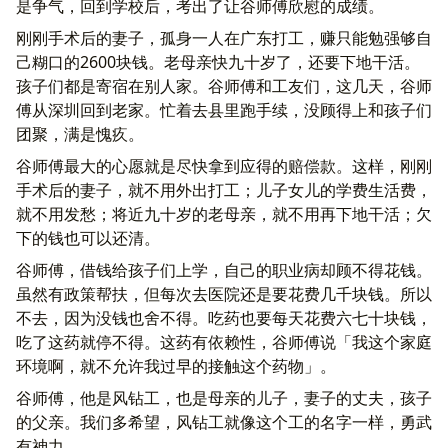
是争气，回到学校后，考出了让谷师傅欣慰的成绩。
刚刚手术后的妻子，孤身一人在广东打工，赚只能勉强够自
己糊口的2600块钱。老母亲快九十岁了，还要下地干活。
孩子们都是寄宿在别人家。谷师傅和工友们，这几天，谷师
傅从深圳回到老家。忙着去县里跑手续，没顾得上和孩子们
团聚，满是愧疚。
谷师傅最大的心愿就是尽快拿到应得的赔偿款。这样，刚刚
手术后的妻子，就不用外出打工；儿子女儿的学费生活费，
就不用发愁；将近九十岁的老母亲，就不用再下地干活；欠
下的钱也可以还清。
谷师傅，借钱给孩子们上学，自己的职业病却顾不得花钱。
虽然有政策帮扶，但每次去医院还是要花费几千块钱。所以
不去，因为没钱也舍不得。吃药也要每天花费六七十块钱，
吃了这药就停不得。这药有依赖性，谷师傅说「我这个家庭
环境啊，就不允许我过早的接触这个药物」。
谷师傅，他是风钻工，也是母亲的儿子，妻子的丈夫，孩子
的父亲。我们多希望，风钻工就像这个工的名字一样，勇武
有神力。