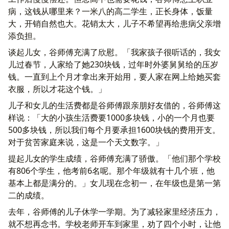
病，这钱从哪里来？一米八的高二学生，正长身体，饭量
大，开销自然也大。花销太大，儿子不希望再给患病父亲增
添负担。
谈起儿女，谷师傅充满了欣慰。「我家孩子很听话的，我女
儿过春节，人家给了她230块钱，过年时外婆舅舅给的压岁
钱。一直到上个月才拿出来开始用，要人家在网上给她买套
衣服，所以才花这个钱。」
儿子和女儿的生活费都是谷师傅跟亲朋好友借的，谷师傅这
样说：「大的小孩生活费要1000多块钱，小的一个月也要
500多块钱，所以我们每个月要承担1600块钱的费用开支。
对于贫苦家庭来说，这是一个天文数字。」
提起儿女的学生成绩，谷师傅充满了骄傲。「他们那个学校
有806个学生，他考前6名呢。那个年级就有十几个班，他
基本上都是满分的。」女儿现在念初一，在年级也是第一第
二的成绩。
去年，谷师傅的儿子休学一学期。为了减轻家里经济压力，
就不想再念书。学校老师开车到家里，劝了四个小时，让他